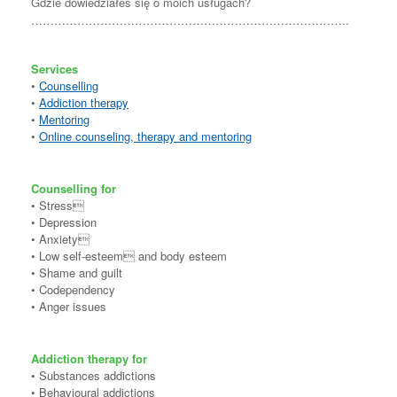
Gdzie dowiedziałeś się o moich usługach?
………………………………………………………………………..
Services
•
Counselling
•
Addiction therapy
•
Mentoring
•
Online counseling, therapy and mentoring
Counselling for
• Stress
• Depression
• Anxiety
• Low self-esteem and body esteem
• Shame and guilt
• Codependency
• Anger issues
Addiction therapy for
• Substances addictions
• Behavioural addictions