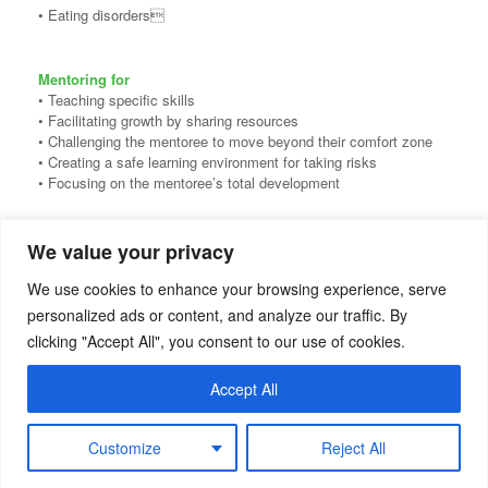
• Eating disorders
Mentoring for
• Teaching specific skills
• Facilitating growth by sharing resources
• Challenging the mentoree to move beyond their comfort zone
• Creating a safe learning environment for taking risks
• Focusing on the mentoree’s total development
We value your privacy
We use cookies to enhance your browsing experience, serve
personalized ads or content, and analyze our traffic. By
clicking "Accept All", you consent to our use of cookies.
Accept All
©2026 Bozena Latek, MSc • Addiction Therapist • Mentor, Specialist Mentor •
Customize
Reject All
Addiction Counsellor • London UK, Chelsea & Kensington SW3