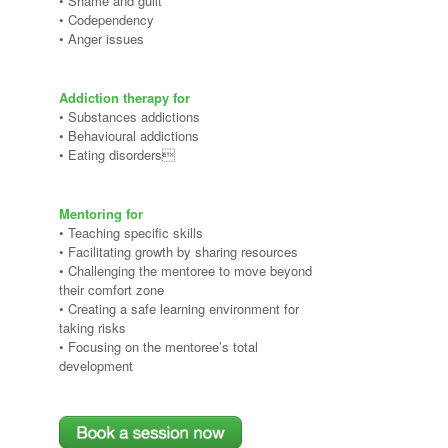
• Shame and guilt
• Codependency
• Anger issues
Addiction therapy for
• Substances addictions
• Behavioural addictions
• Eating disorders
Mentoring for
• Teaching specific skills
• Facilitating growth by sharing resources
• Challenging the mentoree to move beyond
their comfort zone
• Creating a safe learning environment for
taking risks
• Focusing on the mentoree’s total
development