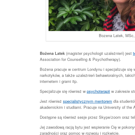
Bozena Latek, MSc, 
Bożena Latek
(magister psychologii uzależnień) jest
t
Association for Counselling & Psychotherapy).
Bożena pracuje w centrum Londynu i specjalizuje się w
narkotyków, a także uzależnień behawioralnych, takich
internetem i grami itp.
Specjalizuje się również w
psychoterapii
w zakresie str
Jest również
specjalistycznym mentorem
dla studentó
akademickim i studiami. Pracuje na University of the
Dostępne są również sesje przez Skype/zoom oraz tele
Jej zawodową racją bytu jest wspieranie Cię w pokony
zaradności oraz pomoc w rozwoju i rozkwicie.