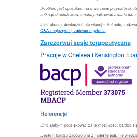
„
Problem jest sposobem na stworzenie przyszłości. Kie
uniknąć drapieżników, zmaksymalizować światło lub 
Jeśli chcesz dowiedzieć się więcej o Bożenie, zadzw
Q&A / najczęściej zadawane pytania
.
Zarezerwuj sesje terapeutyczną
Pracuję w Chelsea i Kensington, L
Referencje
„Chciałabym podziękować za tę możliwość, bardzo si
„Jestem bardzo zadowolona z mojej terapii, nie wiedz