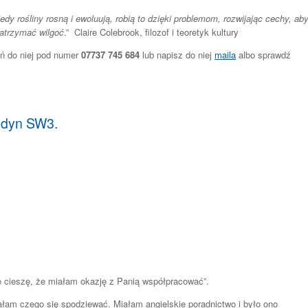
dy rośliny rosną i ewoluują, robią to dzięki problemom, rozwijając cechy, ab
zatrzymać wilgoć
.” Claire Colebrook, filozof i teoretyk kultury
oń do niej pod numer
07737 745 684
lub napisz do niej
maila
albo sprawdź
ondyn SW3.
ę cieszę, że miałam okazję z Panią współpracować”.
iałam czego się spodziewać. Miałam angielskie poradnictwo i było ono