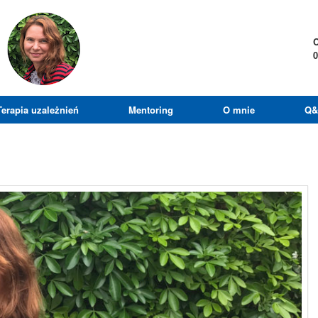
C
0
Terapia uzależnień
Mentoring
O mnie
Q&