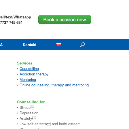
all/text/Whatsapp
7737 745 684
A
Kontakt
Services
•
Counselling
•
Addiction therapy
•
Mentoring
•
Online counseling, therapy and mentoring
Counselling for
• Stress
• Depression
• Anxiety
• Low self-esteem and body esteem